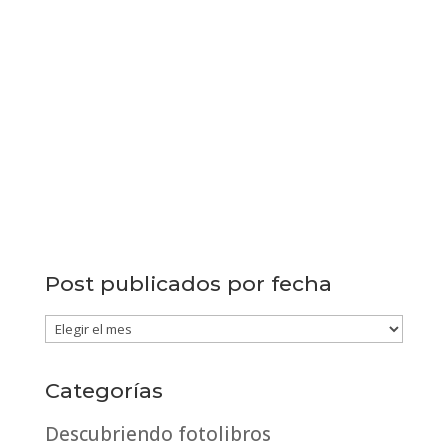
Post publicados por fecha
Post
publicados
por
Categorías
fecha
Descubriendo fotolibros