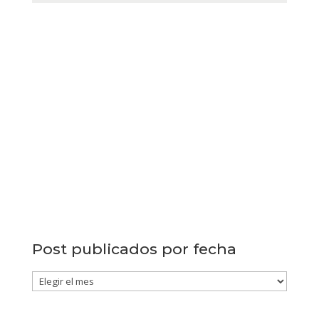
Post publicados por fecha
Post
publicados