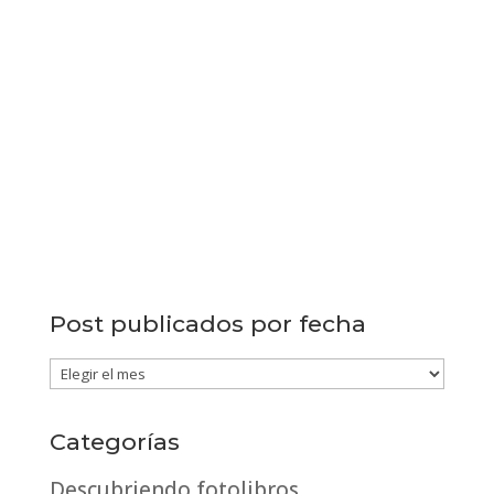
Post publicados por fecha
Post
publicados
por
Categorías
fecha
Descubriendo fotolibros