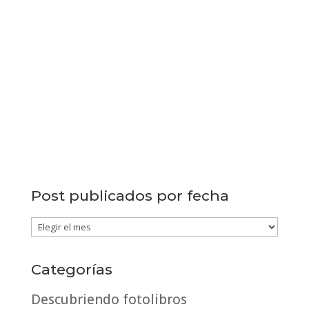
Post publicados por fecha
Post
publicados
por
Categorías
fecha
Descubriendo fotolibros