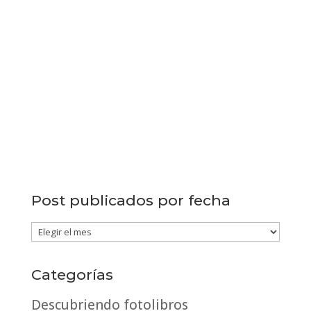
Post publicados por fecha
Post
publicados
por
Categorías
fecha
Descubriendo fotolibros