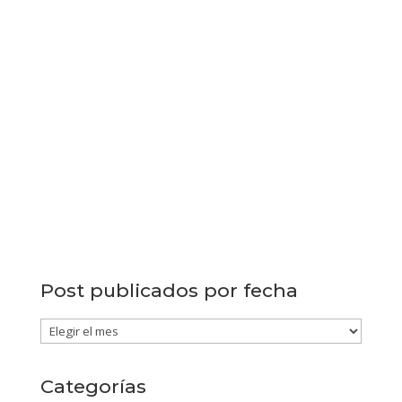
Post publicados por fecha
Post
publicados
por
Categorías