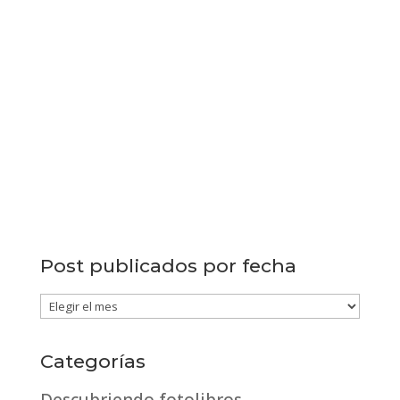
Post publicados por fecha
Post
publicados
por
Categorías
fecha