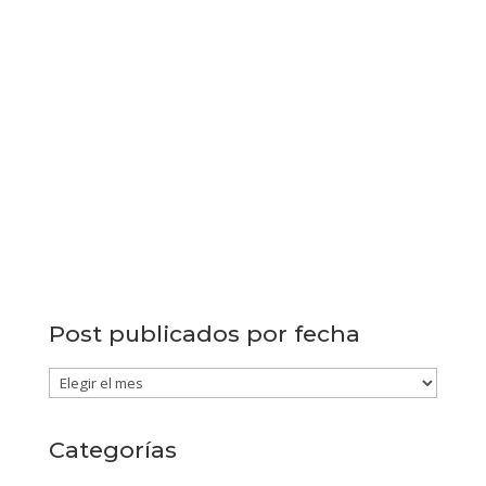
Post publicados por fecha
Post
publicados
por
Categorías
fecha