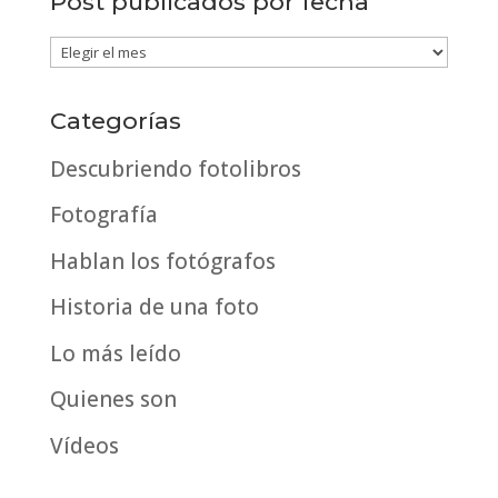
Post publicados por fecha
Post
publicados
por
Categorías
fecha
Descubriendo fotolibros
Fotografía
Hablan los fotógrafos
Historia de una foto
Lo más leído
Quienes son
Vídeos