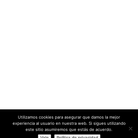
Utilizamos cookies para asegurar que damos la mejor
experiencia al usuario en nuestra web. Si sigues utilizando
este sitio asumiremos que estás de acuerdo.
Cartier Bresson no es un reloj
Vale
Política de privacidad