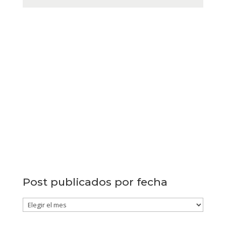
Post publicados por fecha
Post
publicados