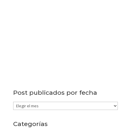
Post publicados por fecha
Post
publicados
por
Categorías