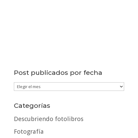
Post publicados por fecha
Post
publicados
por
Categorías
fecha
Descubriendo fotolibros
Fotografía