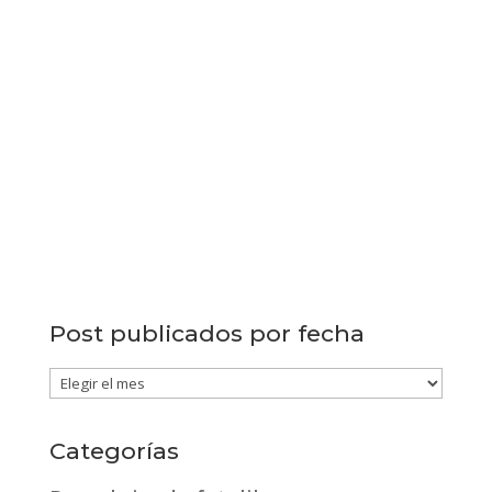
Post publicados por fecha
Post
publicados
por
Categorías
fecha