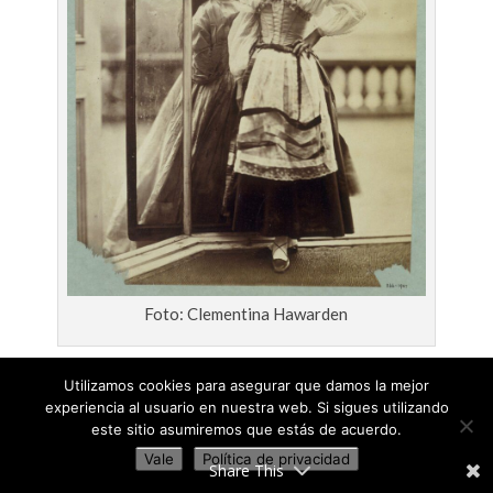
Foto: Clementina Hawarden
VIRGINIA OLDOINI (1837-1899)
Utilizamos cookies para asegurar que damos la mejor
experiencia al usuario en nuestra web. Si sigues utilizando
Virginia Oldoini, más conocida como
este sitio asumiremos que estás de acuerdo.
Vale
Política de privacidad
la Condesa de Castiglione, fue una de
Share This