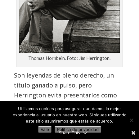
Thomas Hornbein. Foto: Jim Herrington.
Son leyendas de pleno derecho, un
título ganado a pulso, pero
Herrington evita presentarlos como
ídolos o héroes y los retrata
Utilizamos cookies para asegurar que damos la mejor
centrándose en su humanidad, con la
experiencia al usuario en nuestra web. Si sigues utilizando
este sitio asumiremos que estás de acuerdo.
inherente fragilidad del ser humano
Vale
Política de privacidad
Share This
que afronta la última etapa de su